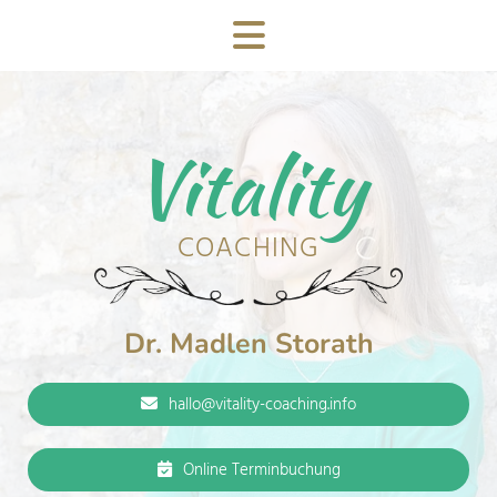
Vitality
COACHING
Dr. Madlen Storath
hallo@vitality-coaching.info
Online Terminbuchung