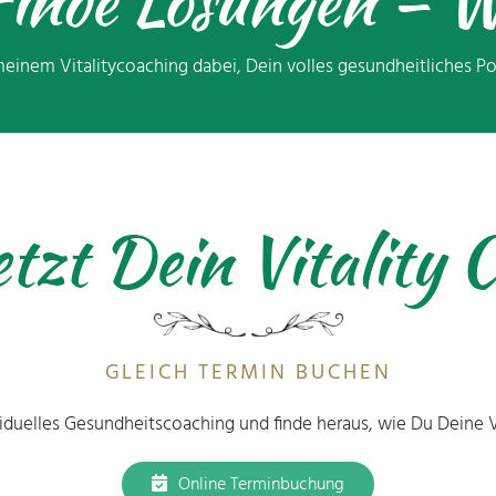
 Finde Lösungen – W
meinem Vitalitycoaching dabei, Dein volles gesundheitliches P
etzt Dein Vitality 
GLEICH TERMIN BUCHEN
iduelles Gesundheitscoaching und finde heraus, wie Du Deine Vit
Online Terminbuchung