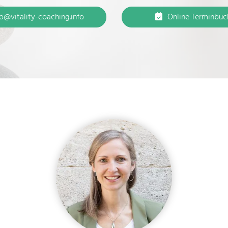
lo@vitality-coaching.info
Online Terminbu