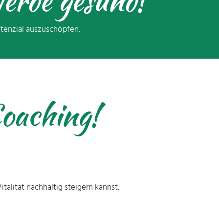
erde gesund!
otenzial auszuschöpfen.
Coaching!
alität nachhaltig steigern kannst.