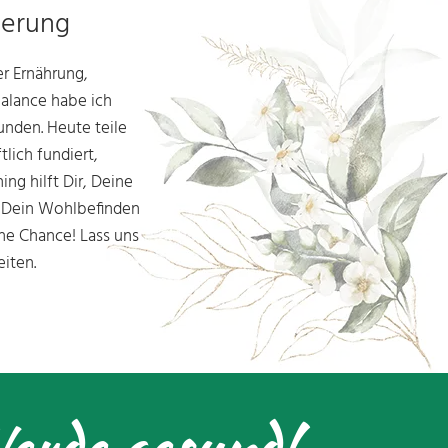
derung
er Ernährung,
Balance habe ich
nden. Heute teile
lich fundiert,
ing hilft Dir, Deine
d Dein Wohlbefinden
ine Chance! Lass uns
iten.