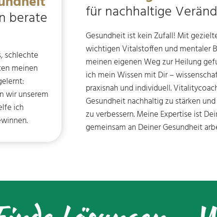
undheit
für nachhaltige Verän
n berate
Gesundheit ist kein Zufall! Mit gezielt
wichtigen Vitalstoffen und mentaler 
, schlechte
meinen eigenen Weg zur Heilung gefu
hten meinen
ich mein Wissen mit Dir – wissenschaft
elernt:
praxisnah und individuell. Vitalitycoach
nn wir unserem
Gesundheit nachhaltig zu stärken un
lfe ich
zu verbessern. Meine Expertise ist De
ewinnen.
gemeinsam an Deiner Gesundheit arbe