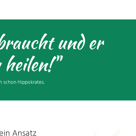
braucht und er
u heilen!"
h schon Hippokrates.
in Ansatz